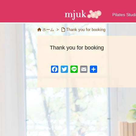
Pilates Stud


ホーム
>
Thank you for booking
Thank you for booking
F
T
L
E
共
a
w
i
m
有
c
i
n
a
e
t
e
i
b
t
l
o
e
o
r
k