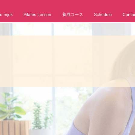
io mjuk
Pilates Lesson
養成コース
Schedule
Conta